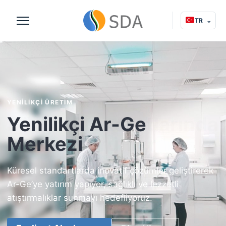
TR
⌄
Menüyü
aç
YENİLİKÇİ ÜRETİM
Yenilikçi Ar-Ge
Merkezi
Küresel standartlarda inovatif çözümler geliştirerek
Ar-Ge’ye yatırım yapıyor, sağlıklı ve lezzetli
atıştırmalıklar sunmayı hedefliyoruz.