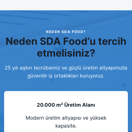
NEDEN SDA FOOD?
Neden SDA Food’u tercih
etmelisiniz?
25 yılı aşkın tecrübemiz ve güçlü üretim altyapımızla
güvenilir iş ortaklıkları kuruyoruz.
20.000 m² Üretim Alanı
Modern üretim altyapısı ve yüksek
kapasite.