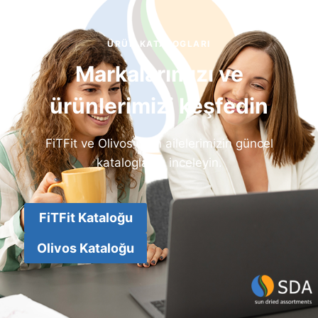
ÜRÜN KATALOGLARI
Markalarımızı ve
ürünlerimizi keşfedin
FiTFit ve Olivos ürün ailelerimizin güncel
kataloglarını inceleyin.
FiTFit Kataloğu
Olivos Kataloğu